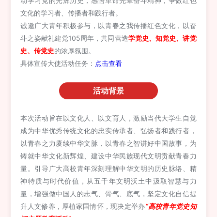
动学习党的光辉历史，感悟革命先辈奋斗精神，争做红色
文化的学习者、传播者和践行者。
诚邀广大青年积极参与，以青春之我传播红色文化，以奋
斗之姿献礼建党105周年，共同营造
学党史、知党史、讲党
史、传党史
的浓厚氛围。
具体宣传大使活动任务：
点击查看
活动背景
本次活动旨在以文化人、以文育人，激励当代大学生自觉
成为中华优秀传统文化的忠实传承者、弘扬者和践行者，
以青春之力赓续中华文脉，以青春之智讲好中国故事，为
铸就中华文化新辉煌、建设中华民族现代文明贡献青春力
量。引导广大高校青年深刻理解中华文明的历史脉络、精
神特质与时代价值，从五千年文明沃土中汲取智慧与力
量，增强做中国人的志气、骨气、底气，坚定文化自信提
升人文修养，厚植家国情怀，现决定举办
“高校青年党史知