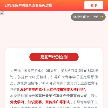
已报名用户请登录查看任务进度
登 录
[
陶金姿
]报名了活动
[
李自强
]报名了活动
[
唐安
]报名了活动
[
朱科祥
]报名了活动
[
王艳磊
]报名了活动
[
王宇翔
]报名了活动
建党节特别企划
[
王楠楠
]报名了活动
为庆祝中国共产党成立105周年，深入学习贯彻党的创新理
[
孟凡玉
]报名了活动
论，弘扬伟大建党精神，引导广大青年学子坚定理想信
[
彭宇涛
]报名了活动
念、厚植家国情怀，2026年高校青年党史知识主题教育活
[
张梽轩
]报名了活动
动特别
发起“青春向党·千人红色传播宣传大使行动”。
本次活动面向
全国高校青年招募红色传播宣传大使
，通过
党史学习、知识竞赛、宣传推广等形式
，引导青年学子主