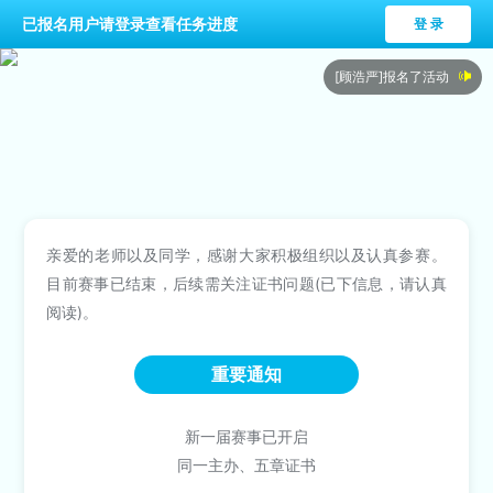
已报名用户请登录查看任务进度
登 录
[
顾浩严
]报名了活动
[
梁洁琪
]报名了活动
[
申灿灿
]报名了活动
[
任劲儒
]报名了活动
[
周闻达
]报名了活动
[
周闻达
]报名了活动
亲爱的老师以及同学，感谢大家积极组织以及认真参赛。
目前赛事已结束，后续需关注证书问题(已下信息，请认真
[
李应梅
]报名了活动
阅读)。
[
周馨怡
]报名了活动
[
王向阳
]报名了活动
重要通知
[
唐湘宇
]报名了活动
新一届赛事已开启
同一主办、五章证书