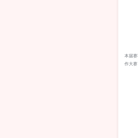
本届赛
作大赛