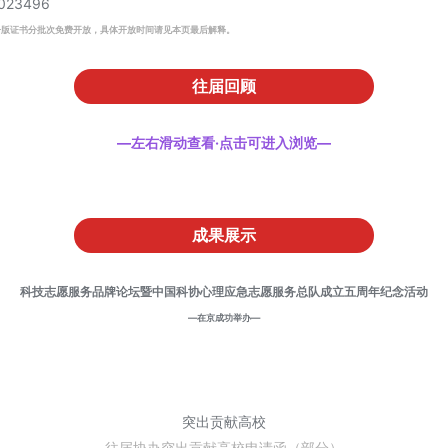
023496
子版证书分批次免费开放，具体开放时间请见本页最后解释。
往届回顾
—左右滑动查看·点击可进入浏览—
成果展示
科技志愿服务品牌论坛暨中国科协心理应急志愿服务总队成立五周年纪念活动
—在京成功举办—
突出贡献高校
—往届协办突出贡献高校申请函（部分）—