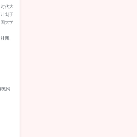
新时代大
会计划于
全国大学
生社团、
赛氪网