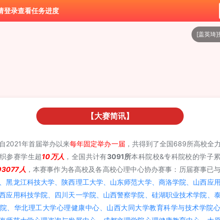
请登录查看任务进度
[
许涵婷
[
旷章益
[
周琳
[
潘杭
[
文星宇
[
倪明
【大赛简讯】
[
杨晨昕
自2021年首届举办以来
每年固定举办一届
，共得到了全国689所高校全
[
杨蝉励
织参赛学生超
10万人
，全国共计有
3091所
本科院校&专科院校的学子
[
程子涵
03077人
，本赛事作为各高校及各高校心理中心协办赛事：历届赛事已
[
盖英琦
、黑龙江科技大学、陕西理工大学、山东师范大学、商洛学院、山西应
西应用科技学院、四川天一学院、山西警察学院、硅湖职业技术学院、
院、华北理工大学心理健康中心、山西大同大学教育科学与技术学院