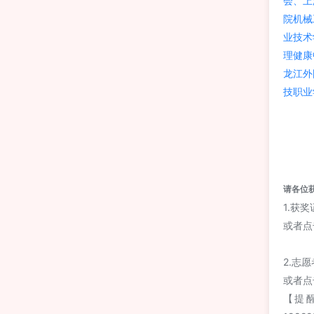
会、上
院机械
业技术
理健康
龙江外
技职业
请各位
1.获
或者点
2.志
或者点
【提