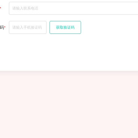
*
码
获取验证码
*