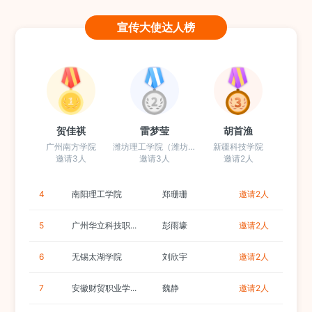
宣传大使达人榜
贺佳祺
雷梦莹
胡首渔
广州南方学院
潍坊理工学院（潍坊校区）
新疆科技学院
邀请3人
邀请3人
邀请2人
4
南阳理工学院
郑珊珊
邀请2人
5
广州华立科技职...
彭雨壕
邀请2人
6
无锡太湖学院
刘欣宇
邀请2人
7
安徽财贸职业学...
魏静
邀请2人