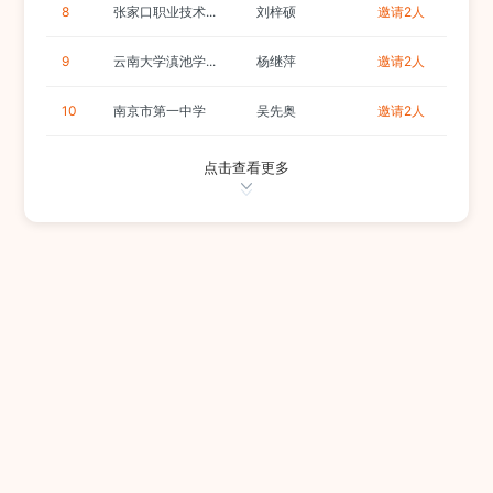
8
张家口职业技术...
刘梓硕
邀请2人
9
云南大学滇池学...
杨继萍
邀请2人
10
南京市第一中学
吴先奥
邀请2人
点击查看更多