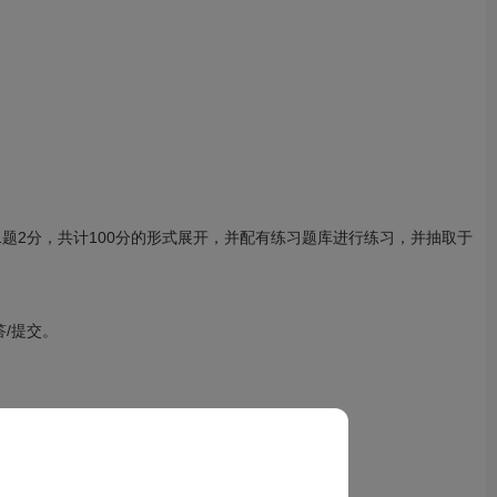
1题2分，共计100分的形式展开，并配有练习题库进行练习，并抽取于
。
/提交。