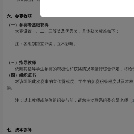
六、参赛收获
（一）参赛者基础获得
大赛设置一、二、三等奖及优秀奖，具体获奖标准如下：
注：各组别独立评奖，互不影响。
（三）指导教师
依照其指导学生参赛的积极性和获奖情况等进行综合评定，将给予
（四）组织证书
对该组织此次赛事的宣传贡献度、学生的参赛积极程度以及本校
励。
注：以上教师或单位组织参与前，请您主动联系组委会梁老师（
七、成本弥补