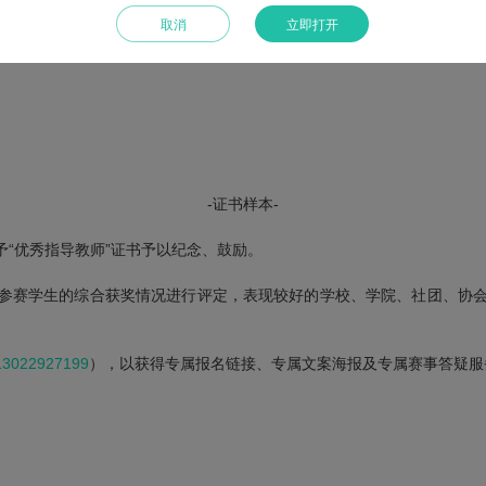
取消
立即打开
-证书样本-
“优秀指导教师”证书予以纪念、鼓励。
参赛学生的综合获奖情况进行评定，表现较好的学校、学院、社团、协
13022927199
），以获得专属报名链接、专属文案海报及专属赛事答疑服