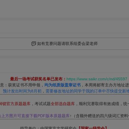
如有竞赛问题请联系组委会梁老师
最后一场考试获奖名单已发布：
https://www.saikr.com/c/nd/45597
意：获奖证书不用申领，
均为纸质版盖章证书
，本周将邮寄主办方地址进
预计发出时间为8月初
，
需要修改地址的同学于我的订单中尽快提交新
解锁官方原题题库
，考试试题
全部选自题库
，顺利完赛取得有效成绩，统
击上方图片可直接下载PDF版本原题题库
↑（含额外赠送的四六级词汇资料
指导单位：中国寓言文学研究会
【国家一级学会】