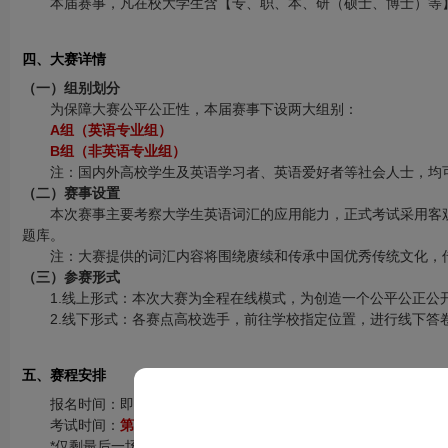
本届赛事，凡在校大学生含【专、职、本、研（硕士、博士）等
四、大赛详情
（一）组别划分
为保障大赛公平公正性，本届赛事下设两大组别：
A组（英语专业组）
B组（非英语专业组）
注：国内外高校学生及英语学习者、英语爱好者等社会人士，均
（二）赛事设置
本次赛事主要考察大学生英语词汇的应用能力，正式考试采用客观单
题库。
注：大赛提供的词汇内容将围绕赓续和传承中国优秀传统文化，
（三）参赛形式
1.线上形式：本次大赛为全程在线模式，为创造一个公平公正公
2.线下形式：各赛点高校选手，前往学校指定位置，进行线下答
五、赛程安排
报名时间：即日起-2026年7月25日
考试时间：
第四场 7月25日
*仅剩最后一场考试机会！证书邮寄时间均以大赛公告栏通知为准