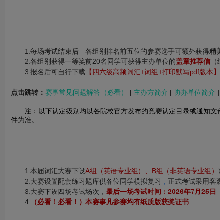
1.每场考试结束后，各组别排名前五位的参赛选手可额外获得
精
2.各组别获得一等奖前20名同学可获得主办单位的
盖章推荐信
（
3.报名后可自行下载
【四六级高频词汇+词组+打印默写pdf版本】
点击跳转：
赛事常见问题解答（必看）
|
主办方简介
|
协办单位简介
注：以下认定级别均以各院校官方发布的竞赛认定目录或通知文
件为准。
1.本届词汇大赛下设
A组（英语专业组）、B组（非英语专业组）
2.大赛设置配套练习题库供各位同学模拟复习
，
正式考试采用客观
3.大赛下设四场考试场次，
最后一场考试时间：2026年7月25日
4.
（必看！必看！）本赛事凡参赛均有纸质版获奖证书