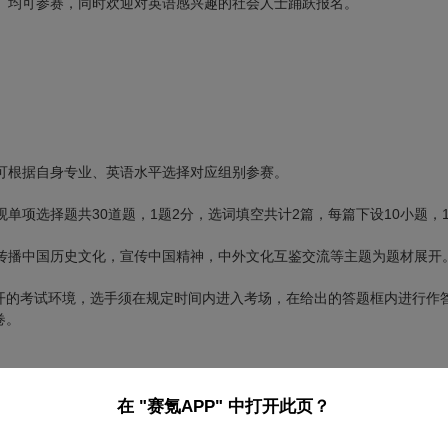
】均可参赛，同时欢迎对英语感兴趣的社会人士踊跃报名。
可根据自身专业、英语水平选择对应组别参赛。
项选择题共30道题，1题2分，选词填空共计2篇，每篇下设10小题，
传播中国历史文化，宣传中国精神，中外文化互鉴交流等主题为题材展开
开的考试环境，选手须在规定时间内进入考场，在给出的答题框内进行作答
卷。
在 "赛氪APP" 中打开此页？
。