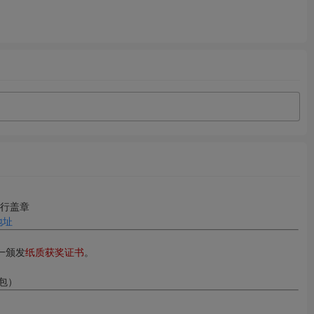
行盖章
地址
一颁发
纸质获奖证书
。
包）