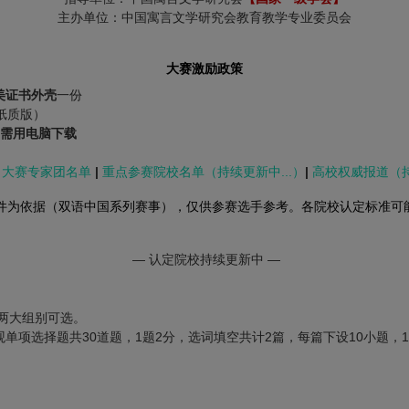
主办单位：中国寓言文学研究会教育教学专业委员会
大赛激励政策
美证书外壳
一份
纸质版）
需用电脑下载
|
大赛专家团名单
|
重点参赛院校名单（持续更新中...）
|
高校权威报道（持
件为依据（双语中国系列赛事），仅供参赛选手参考。各院校认定标准可
— 认定院校持续更新中 —
两大组别可选。
单项选择题共30道题，1题2分，选词填空共计2篇，每篇下设10小题，1