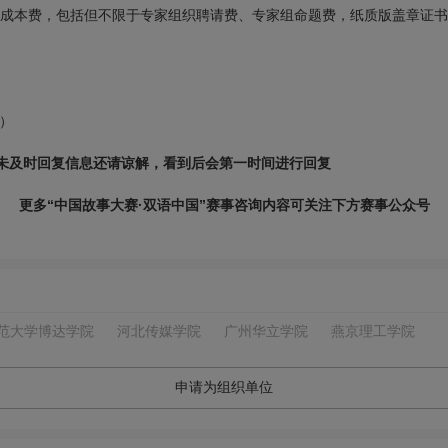
/人成本费，包括但不限于专家组织聘请费、专家组命题费，纸质版盖章证
箱）
间若未及时回复信息还请谅解，看到后会第一时间进行回复
更多“中国故事大赛·双语中国”​赛事咨询内容可关注下方赛事公众号
范大学博达学院
河北传媒学院
广州华立学院
燕京理工学院
申请为组织单位