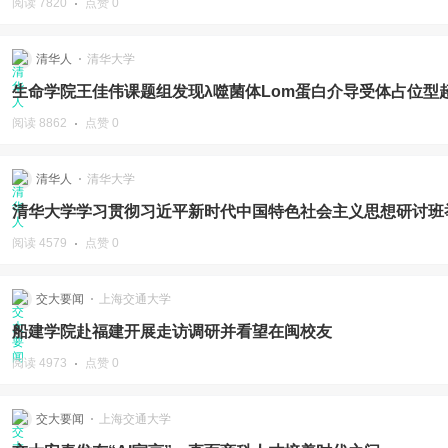
阅读 7820
点赞 0
清华人
清华大学
生命学院王佳伟课题组发现λ噬菌体Lom蛋白介导受体占位型
阅读 8862
点赞 0
清华人
清华大学
清华大学学习贯彻习近平新时代中国特色社会主义思想研讨班
阅读 4579
点赞 0
交大要闻
上海交通大学
船建学院赴福建开展走访调研并看望在闽校友
阅读 4973
点赞 0
交大要闻
上海交通大学