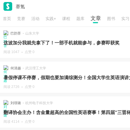
赛氪
文章
首页
竞赛
活动
实践+
课程
题库
图书
实习
巴韵菩
山东大学
这波加分我就先拿下了！一部手机就能参与，参赛即获奖
阅读 1047
点赞 0
何清越
武汉理工大学
暑假停课不停赛，假期也要加满综测分！全国大学生英语演讲
阅读 2726
点赞 0
刘璟璐
杭州电子科技大学
翻译协会主办！含金量超高的全国性英语赛事！第四届“三晋
阅读 4114
点赞 0