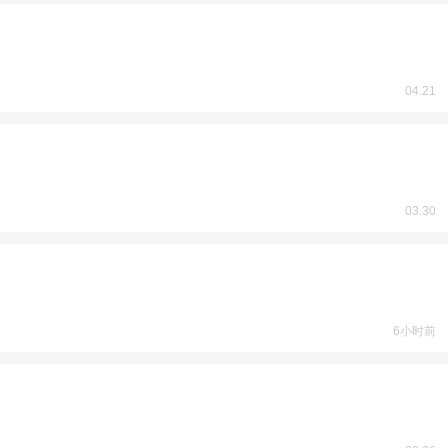
04.21
03.30
6小时前