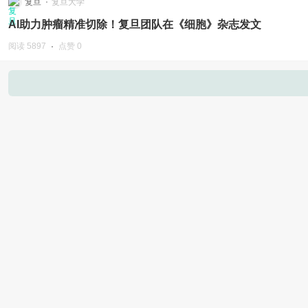
复旦
复旦大学
AI助力肿瘤精准切除！复旦团队在《细胞》杂志发文
阅读 5897
点赞 0