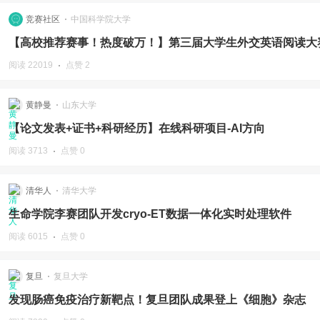
竞赛社区
中国科学院大学
【高校推荐赛事！热度破万！】第三届大学生外交英语阅读大
阅读 22019
点赞 2
黄静曼
山东大学
【论文发表+证书+科研经历】在线科研项目-AI方向
阅读 3713
点赞 0
清华人
清华大学
生命学院李赛团队开发cryo-ET数据一体化实时处理软件
阅读 6015
点赞 0
复旦
复旦大学
发现肠癌免疫治疗新靶点！复旦团队成果登上《细胞》杂志