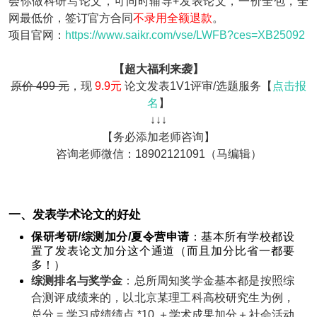
会你做科研写论文，可同时辅导+发表论文，一价全包，全
网最低价，签订官方合同
不录用全额退款
。
项目官网：
https://www.saikr.com/vse/LWFB?ces=XB25092
【超大福利来袭】
原价 499 元
，现
9.9元
论文发表1V1评审/选题服务【
点击报
名
】
↓↓↓
【务必添加老师咨询】
咨询老师微信：18902121091（马编辑）
一、发表学术论文的好处
保研考研/综测加分/夏令营申请
：基本所有学校都设
置了发表论文加分这个通道（而且加分比省一都要
多！）
综测排名与奖学金
：总所周知奖学金基本都是按照综
合测评成绩来的，以北京某理工科高校研究生为例，
总分 = 学习成绩绩点 *10 ＋学术成果加分＋社会活动