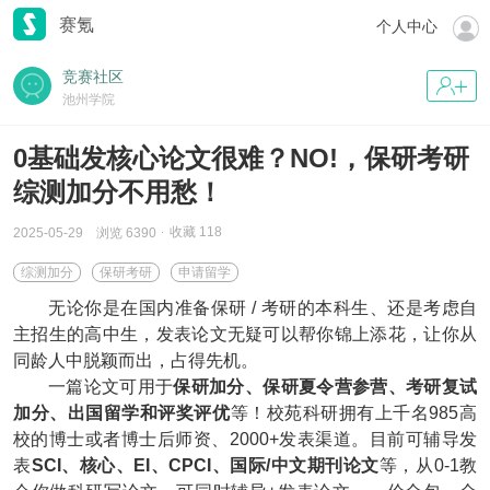
赛氪
个人中心
竞赛社区
池州学院
0基础发核心论文很难？NO!，保研考研
综测加分不用愁！
收藏
118
2025-05-29
浏览 6390
综测加分
保研考研
申请留学
无论你是在国内准备保研 / 考研的本科生、还是考虑自
主招生的高中生，发表论文无疑可以帮你锦上添花，让你从
同龄人中脱颖而出，占得先机。
一篇论文可用于
保研加分、保研夏令营参营、考研复试
加分、出国留学和评奖评优
等！校苑科研拥有上千名985高
校的博士或者博士后师资、2000+发表渠道。目前可辅导发
表
SCI、核心、EI、CPCI、国际/中文期刊论文
等，从0-1教