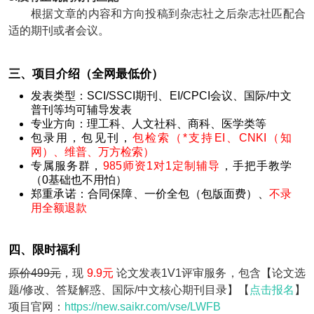
根据文章的内容和方向投稿到杂志社之后杂志社匹配合
适的期刊或者会议。
三、项目介绍（全网最低价）
发表类型：SCI/SSCI期刊、EI/CPCI会议、国际/中文
普刊等均可辅导发表
专业方向：理工科、人文社科、商科、医学类等
包录用，包见刊，
包检索（*支持EI、CNKI（知
网）、维普、万方检索）
专属服务群，
985师资1对1定制辅导
，手把手教学
（0基础也不用怕）
郑重承诺：合同保障、一价全包（包版面费）、
不录
用全额退款
四、限时福利
原价499元
，现
9.9元
论文发表1V1评审服务，包含【论文选
题/修改、答疑解惑、国际/中文核心期刊目录】【
点击报名
】
项目官网：
https://new.saikr.com/vse/LWFB