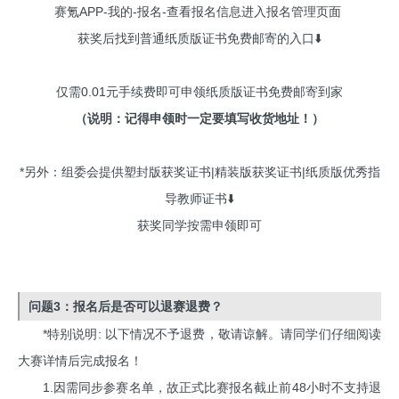
赛氪APP-我的-报名-查看报名信息进入报名管理页面
获奖后找到普通纸质版证书免费邮寄的入口⬇️
仅需0.01元手续费即可申领纸质版证书免费邮寄到家
（说明：记得申领时一定要填写收货地址！）
*另外：组委会提供塑封版获奖证书|精装版获奖证书|纸质版优秀指
导教师证书⬇️
获奖同学按需申领即可
问题3：报名后是否可以退赛退费？
*特别说明: 以下情况不予退费，敬请谅解。请同学们仔细阅读
大赛详情后完成报名！
1.因需同步参赛名单，故正式比赛报名截止前48小时不支持退