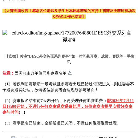
【大赛圆满收官！感谢各位老师及学生对本届本赛项的支持！初赛及决赛所有场次
及报名工作已结束】
【官微】关注“DESC外交英语系列赛事” 第一时间获开赛、成绩、赛题等一手资
讯
⚠
注意：
因需向主办单位同步参赛名单
（1）若仅剩初赛最后一场考试且参赛者出现已错过/忘记进入，则组委会不
予退赛退费处理，故请各位参赛者合理规划参与场次！
（2）赛事报名结束前7天内开始，不再受理任何退赛退费（
即2026年7月11
日18:00开始，不进行任何赛事退赛退费处理，各位参赛者提早安排好赛事
参与时间
）！
（3）赛事报名已结束，全部通道已关闭，不做任何退赛退费处理。