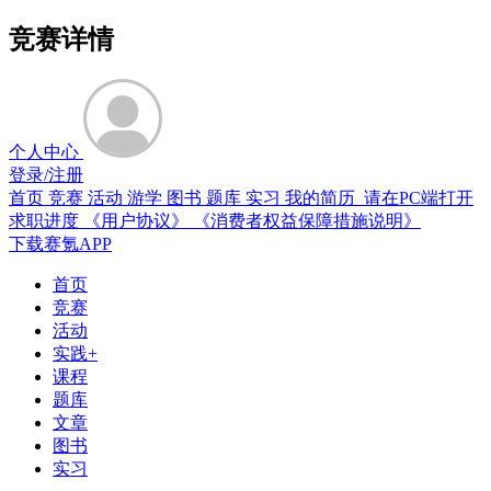
竞赛详情
个人中心
登录/注册
首页
竞赛
活动
游学
图书
题库
实习
我的简历 请在PC端打开
求职进度
《用户协议》
《消费者权益保障措施说明》
下载赛氪APP
首页
竞赛
活动
实践+
课程
题库
文章
图书
实习