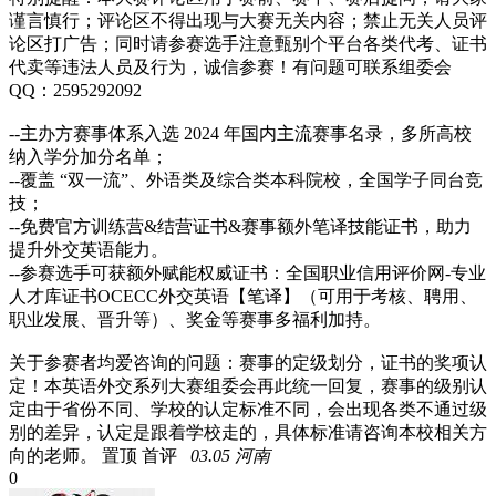
谨言慎行；评论区不得出现与大赛无关内容；禁止无关人员评
论区打广告；同时请参赛选手注意甄别个平台各类代考、证书
代卖等违法人员及行为，诚信参赛！有问题可联系组委会
QQ：2595292092
--主办方赛事体系入选 2024 年国内主流赛事名录，多所高校
纳入学分加分名单；
--覆盖 “双一流”、外语类及综合类本科院校，全国学子同台竞
技；
--免费官方训练营&结营证书&赛事额外笔译技能证书，助力
提升外交英语能力。
--参赛选手可获额外赋能权威证书：全国职业信用评价网-专业
人才库证书OCECC外交英语【笔译】（可用于考核、聘用、
职业发展、晋升等）、奖金等赛事多福利加持。
关于参赛者均爱咨询的问题：赛事的定级划分，证书的奖项认
定！本英语外交系列大赛组委会再此统一回复，赛事的级别认
定由于省份不同、学校的认定标准不同，会出现各类不通过级
别的差异，认定是跟着学校走的，具体标准请咨询本校相关方
向的老师。
置顶
首评
03.05 河南
0