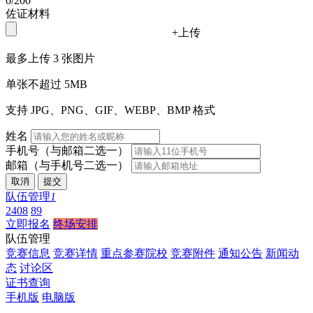
0
/200
佐证材料
+
上传
最多上传 3 张图片
单张不超过 5MB
支持 JPG、PNG、GIF、WEBP、BMP 格式
姓名
手机号
（与邮箱二选一）
邮箱
（与手机号二选一）
取消
提交
队伍管理
1
2408
89
立即报名
终场安排
队伍管理
竞赛信息
竞赛详情
重点参赛院校
竞赛附件
通知公告
新闻动
态
讨论区
证书查询
手机版
电脑版