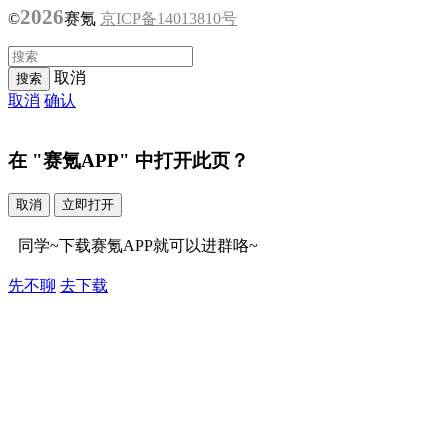
2026
©
赛氪
京ICP备14013810号
取消
取消
确认
在 "赛氪APP" 中打开此页？
取消
立即打开
同学~下载赛氪APP就可以进群咯~
先不聊
去下载