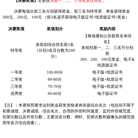
【决赛奖项】
竞赛设
决赛一、二、三等奖及优秀奖
。
决赛每场次前三名分别获得奖金。前三名为特等奖，将各获得奖金
300元、200元、100元 （前3名选手获得电子版证书+纸质版证书+奖金）
决赛奖项
奖项划分
奖励内容
【每场通知公告获奖名单排
名】
各组别综合排名前3名
各组别第一、二、三名可分别
特等奖
（分别3名且分数为100
获
分）
300、200、100元奖金、电子&
纸质版证书
一等奖
100-90分
电子版+纸质证书
二等奖
89-80分
电子版+纸质证书
三等奖
79-70分
电子版+纸质证书
优秀奖
69-60分
电子版证书
【注】：本赛按照要求达到奖金获奖资格者将依据综合名次（包括但不限于
初赛成绩、决赛成绩、综合名次、合理的作答时间速度、监控作答规范度、
切屏次数以及作答分数，主要涉及分数、用时、切屏次数和摄像头的规范使
用等各方综合因素）。