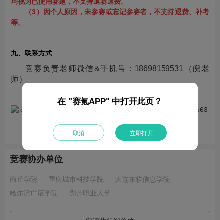
均视为已使用赛题，不支持退赛退费。
（3）因个人原因，未参赛或忘记参赛者，不支持退费、补考
等。
九、联系方式
竞赛负责老师微信&手机号：18698159531（倪老
师）
竞赛负责老师QQ：3777435021（倪老师）
官方竞赛交流群：
626245011
（点击群号直达）
在 "赛氪APP" 中打开此页？
扫码关注公众号，获得更多竞赛信息
取消
立即打开
竞赛协办单位
商丘学院
重庆城市科技学院
大连东软信息学院
哈尔滨广厦学院
鄂州职业大学