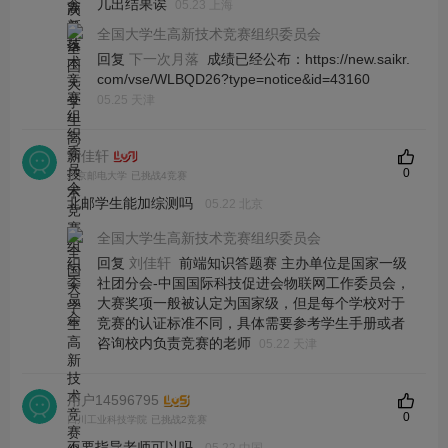
几出结果诶
05.23 上海
全国大学生高新技术竞赛组织委员会
回复
成绩已经公布：https://new.saikr.
下一次月落
com/vse/WLBQD26?type=notice&id=43160
05.25 天津
刘佳轩
0
北京邮电大学
已挑战4竞赛
北邮学生能加综测吗
05.22 北京
全国大学生高新技术竞赛组织委员会
回复
前端知识答题赛 主办单位是国家一级
刘佳轩
社团分会-中国国际科技促进会物联网工作委员会，
大赛奖项一般被认定为国家级，但是每个学校对于
竞赛的认证标准不同，具体需要参考学生手册或者
咨询校内负责竞赛的老师
05.22 天津
用户14596795
0
四川工业科技学院
已挑战2竞赛
不要指导老师可以吗