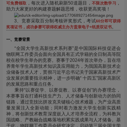
，每次进入随机刷新50道题目，
，
可免费领取
不限次数学习
助力大家更好的构建赛题解题思维，收获更高奖项！
3、竞赛采取百分制考核评奖形式，考试
60分即可获得
。
奖项证书，成功参赛可获得权威主办方盖章电子+纸质双证书
一、竞赛背景
“全国大学生高新技术系列赛”是中国国际科技促进会
物联网工作委员会面向全国具有正式学籍的全日制高等院
校在校学生举办的竞赛。赛事于2024年首次举办，旨在培
养青年学生高新技术知识及应用能力，为我国高新技术企
业储备技术人才，贯彻习近平总书记关于国家高新技术产
业发展的重要指示精神，进一步明确“ 十四五”国家高新区
的发展思路和重点任务。
秉持“以赛促学、以赛促教、以赛促创”的办赛理念，
本赛事旨在打通科技生产力、人才储备与创新动力的协同
链路，通过竞技比拼攻克关键核心技术难题，为产业高质
量发展注入全新动能；同时着力激发大学生创新实践精
神，将创新技术教育深度嵌入人才培养全流程，为科教兴
国战略、产教融合战略落地积累实践成果与人才储备。基
于此，物联网工作委员会研究决定，启动第三届全国大学